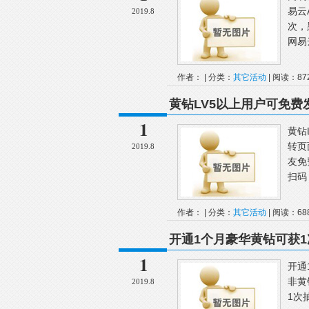
易云
2019.8
次，
网易云
作者： | 分类：
其它活动
| 阅读：87
黄钻LV5以上用户可免费
1
黄钻
转页
2019.8
友免
扫码 .
作者： | 分类：
其它活动
| 阅读：68
开通1个月豪华黄钻可获1
1
开通
非黄
2019.8
1次