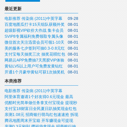
最近更新
电影推荐 传染病 (2011)中英字幕
09-28
百度地图瓜打卡15天组队获额外奖
08-01
超级影视VIP砍价大作战 集卡会员
08-01
励 一起瓜分千万红包
SVIP8专属福利免费领取专属头像
08-01
砍价1元得
微信首次关注迅雷会员可领1-10天
08-01
挂件 徽章 聊天气泡与40点成长值
美的服务七夕签到可抽0.3-0.8元红
08-01
白金会员+8元代金券
支付宝每天抽奖三次 抽奖花呗红包
08-01
包 非必中 黑号不可参与
网易云APP免费抽7天黑胶VIP体验
08-01
缴费红包 等各类红包
黄钻LV5以上用户可免费发黄钻红
08-01
卡和必胜客超级会员双周体验卡
开通1个月豪华黄钻可获1次抽奖机
08-01
包 最高可发出99天 小号也可领
会 仅限非黄钻用户和LV6以下用户
本类推荐
电影推荐 传染病 (2011)中英字幕
阿里体育邀请1个好友得0.6元现金 最高
优酷时光简单做任务拿支付宝现金 提现秒
8888元 秒推送
支付宝18财富日全民夏日趴抽奖现金红包
到
亲测1.08元 招商银行萌鸟红包速速抢 拆现
卡券
腾讯地图周末开宝箱 开车赚现金可提现
金红包
亲测0.3元秒到 攒福袋拿现金 招商银行抽