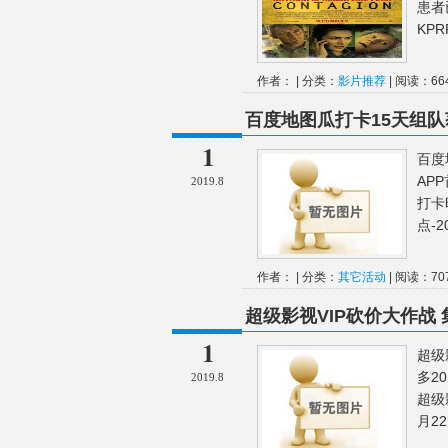
患者已
KPR
作者： | 分类：
影片推荐
| 阅读：66
百度地图瓜打卡15天组队
1
百度
AP
2019.8
打卡时
点-2
作者： | 分类：
其它活动
| 阅读：70
超级影视VIP砍价大作战
1
超级
多2
2019.8
超级
月2