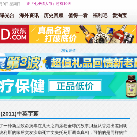
距『七夕情人节』还有10天
8月9日 星期日
曝光台
海外资讯
历史回顾
值得一看
福利吧
爱淘宝
淘宝充值
(2011)中英字幕
了一种新型致命病毒在几天之内席卷全球的故事贝丝从香港出差回明
波利斯的家后突发疾病死亡丈夫托马斯调查真相，可怕的是同样病症