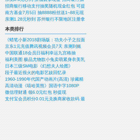
招商银行移动支付抽奖随机现金红包 可提
现金红包
南方基金7月5日 抽8888粉丝送1~88元现
现
亲测1.28元秒到 苏州银行不限地区注册拿
金红包
红包
本类排行
《蜡笔小新2018剧场版：功夫小子之拉面
京东1元充值腾讯视频会员7天 亲测到账
大乱斗》国语超清
中国联通18会员日福利幸运九宫格抽
需要的上
福利美图 极品尤物歆小兔卖萌紧身衣美乳
500M流量 电子购物券等
日本三级SM电影《幻想夫人绘图》
依稀可见
段子最近很火的电影艺妓回忆录
1960-1990年代国产动画片(高清) 珍藏精
高清动漫《嘻哈英熊》国语中字1080P
品 全84部
微信理财通 领6.0元红包 秒提现
支付宝会员积分0.01元兑换商家收款码 最
低需要1000积分+0.01元