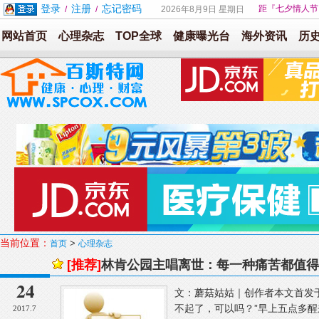
登录
注册
忘记密码
距『七夕情人节
/
/
2026年8月9日 星期日
网站首页
心理杂志
TOP全球
健康曝光台
海外资讯
历
当前位置：
>
首页
心理杂志
[推荐]
林肯公园主唱离世：每一种痛苦都值得
24
文：蘑菇姑姑｜创作者本文首发于
不起了，可以吗？”早上五点多醒
2017.7