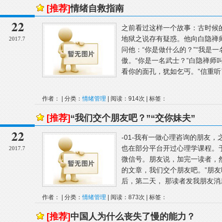
[推荐]
情绪自救指南
22
之前看过这样一个故事：古时候
地狱之说存有疑惑。他向白隐禅
2017.7
问他：“你是做什么的？”“我是
傲。“你是一名武士？”白隐禅师
看你的面孔，犹如乞丐。”信重听
作者： | 分类：
情绪管理
| 阅读：914次 | 标签：
[推荐]
“我们交个朋友吧？”“交你妹夫”
22
-01-我有一做心理咨询的朋友
也在部分平台开过心理学课程。
2017.7
微信号。朋友说，加完一读者，
的文章，我们交个朋友吧。”朋
后，第二天， 那读者发我朋友消息
作者： | 分类：
情绪管理
| 阅读：873次 | 标签：
[推荐]
中国人为什么丧失了慢的能力？