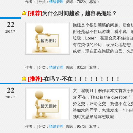
作者： | 分类：
情绪管理
| 阅读：782次 | 标签：
[推荐]
为什么时间越紧，越容易拖延？
22
拖延是个很伤脑筋的问题。后台
但还是忍不住玩游戏、看小说、
2017.7
垃圾，Loser，甚至会忍不住
有过类似的经历，设身处地想想
或者，现在正在拖延的自己。先别
作者： | 分类：
情绪管理
| 阅读：831次 | 标签：
[推荐]
-在吗？-不在！！！！！！！！！
22
文：翟明月｜创作者本文首发于
or 不在，That is the qu
2017.7
赞之交，评论之交，赞也不点之
淡如水的同学，忽然发来一句“在
顿时文思泉涌浮想联翩.........
作者： | 分类：
情绪管理
| 阅读：957次 | 标签：