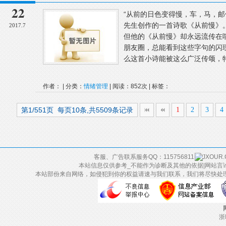
22
“从前的日色变得慢，车，马，邮
先生创作的一首诗歌《从前慢》。
2017.7
但他的《从前慢》却永远流传在
朋友圈，总能看到这些字句的闪
么这首小诗能被这么广泛传颂，特
作者： | 分类：
情绪管理
| 阅读：852次 | 标签：
第1/551页 每页10条,共5509条记录
1
2
3
4
客服、广告联系服务QQ：115756811
本站信息仅供参考_不能作为诊断及其他的依据|网站言
本站部份来自网络，如侵犯到你的权益请速与我们联系，我们将尽快处
浙