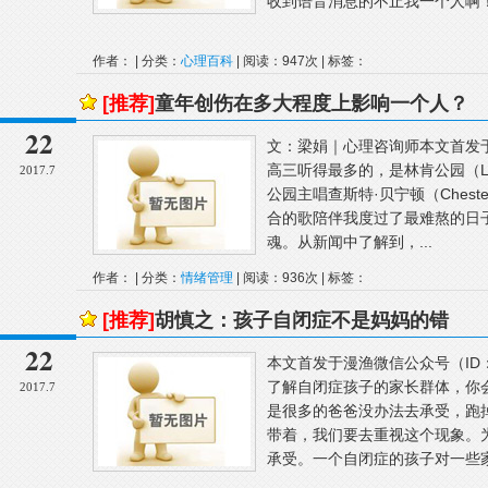
收到语音消息的不止我一个人啊！
作者： | 分类：
心理百科
| 阅读：947次 | 标签：
[推荐]
童年创伤在多大程度上影响一个人？
22
文：梁娟｜心理咨询师本文首发于微信
高三听得最多的，是林肯公园（Lin
2017.7
公园主唱查斯特·贝宁顿（Chester
合的歌陪伴我度过了最难熬的日
魂。从新闻中了解到，...
作者： | 分类：
情绪管理
| 阅读：936次 | 标签：
[推荐]
胡慎之：孩子自闭症不是妈妈的错
22
本文首发于漫渔微信公众号（ID：m
了解自闭症孩子的家长群体，你
2017.7
是很多的爸爸没办法去承受，跑
带着，我们要去重视这个现象。
承受。一个自闭症的孩子对一些家