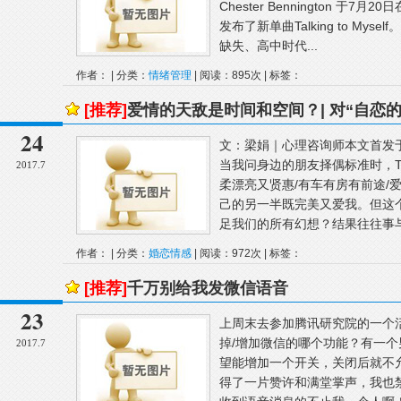
Chester Bennington 
发布了新单曲Talking to My
缺失、高中时代...
作者： | 分类：
情绪管理
| 阅读：895次 | 标签：
[推荐]
爱情的天敌是时间和空间？| 对“自恋
24
文：梁娟｜心理咨询师本文首发于微信
当我问身边的朋友择偶标准时，T
2017.7
柔漂亮又贤惠/有车有房有前途/
己的另一半既完美又爱我。但这
足我们的所有幻想？结果往往事与
作者： | 分类：
婚恋情感
| 阅读：972次 | 标签：
[推荐]
千万别给我发微信语音
23
上周末去参加腾讯研究院的一个
掉/增加微信的哪个功能？有一个
2017.7
望能增加一个开关，关闭后就不
得了一片赞许和满堂掌声，我也