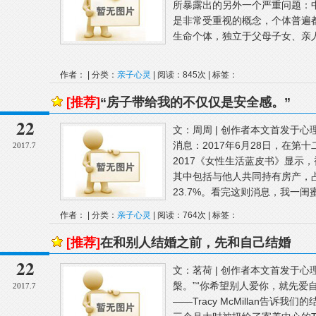
所暴露出的另外一个严重问题：
是非常受重视的概念，个体普遍
生命个体，独立于父母子女、亲人
作者： | 分类：
亲子心灵
| 阅读：845次 | 标签：
[推荐]
“房子带给我的不仅仅是安全感。”
22
文：周周 | 创作者本文首发于
消息：2017年6月28日，在
2017.7
2017《女性生活蓝皮书》显示
其中包括与他人共同持有房产，占
23.7%。看完这则消息，我一闺蜜
作者： | 分类：
亲子心灵
| 阅读：764次 | 标签：
[推荐]
在和别人结婚之前，先和自己结婚
22
文：茗荷 | 创作者本文首发于
槃。”“你希望别人爱你，就先爱
2017.7
——Tracy McMillan告