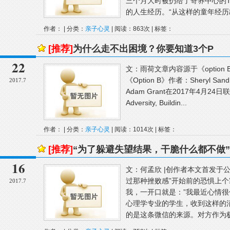
三个月大时被扔给了寄养中心的Tr
的人生经历。“从这样的童年经历出
作者： | 分类：
亲子心灵
| 阅读：863次 | 标签：
[推荐]
为什么走不出困境？你要知道3个P
22
文：雨荷文章内容源于《optio
《Option B》作者：Sheryl Sandbe
2017.7
Adam Grant在2017年4月24日联
Adversity, Buildin...
作者： | 分类：
亲子心灵
| 阅读：1014次 | 标签：
[推荐]
“为了躲避失望结果，干脆什么都不做”
16
文：何孟欣 |创作者本文首发于公众
过那种挫败感”开始前的恐惧上
2017.7
我，一开口就是：”我最近心情很
心理学专业的学生，收到这样的
的是这条微信的来源。对方作为极