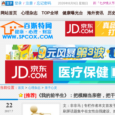
登录
注册
忘记密码
距『七夕情人节
/
/
2026年8月9日 星期日
网站首页
心理杂志
TOP全球
健康曝光台
海外资讯
历
当前位置：
>
>
首页
心理杂志
亲子心灵
[推荐]
《我的前半生》：把模糊当亲密，把干
22
文：非非马 | 专栏作者本文首
刷屏话题集中在女性自我建设、
2017.7