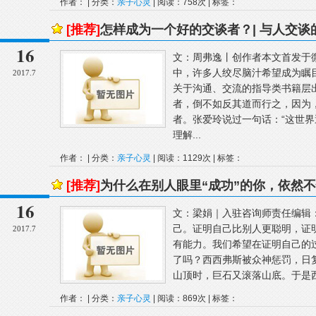
作者： | 分类：
亲子心灵
| 阅读：758次 | 标签：
[推荐]
怎样成为一个好的交谈者？| 与人交谈
16
文：周弗逸丨创作者本文首发于
中，许多人绞尽脑汁希望成为瞩
2017.7
关于沟通、交流的指导类书籍层
者，倒不如反其道而行之，因为
者。张爱玲说过一句话：“这世
理解...
作者： | 分类：
亲子心灵
| 阅读：1129次 | 标签：
[推荐]
为什么在别人眼里“成功”的你，依然
16
文：梁娟｜入驻咨询师责任编辑：Sp
己。证明自己比别人更聪明，证
2017.7
有能力。我们希望在证明自己的
了吗？西西弗斯被众神惩罚，日
山顶时，巨石又滚落山底。于是西
作者： | 分类：
亲子心灵
| 阅读：869次 | 标签：