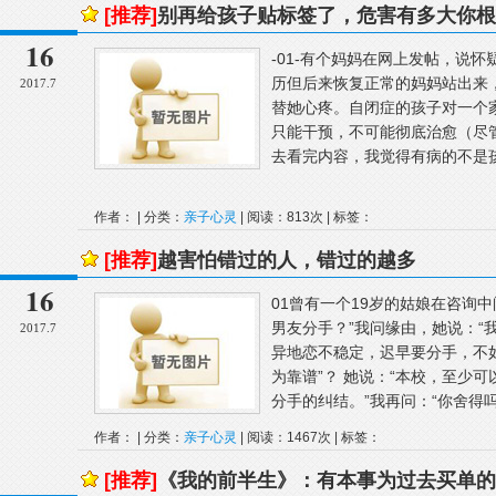
[推荐]
别再给孩子贴标签了，危害有多大你根
16
-01-有个妈妈在网上发帖，说
历但后来恢复正常的妈妈站出来
2017.7
替她心疼。自闭症的孩子对一个
只能干预，不可能彻底治愈（尽
去看完内容，我觉得有病的不是孩
作者： | 分类：
亲子心灵
| 阅读：813次 | 标签：
[推荐]
越害怕错过的人，错过的越多
16
01曾有一个19岁的姑娘在咨询
男友分手？”我问缘由，她说：“
2017.7
异地恋不稳定，迟早要分手，不如
为靠谱”？ 她说：“本校，至少
分手的纠结。”我再问：“你舍得吗
作者： | 分类：
亲子心灵
| 阅读：1467次 | 标签：
[推荐]
《我的前半生》：有本事为过去买单的