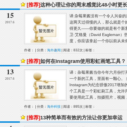
[推荐]
这种心理让你的周末感觉比48小时更
15
译:杂莓果酱没有一个令人兴奋
这两天过得慢的人，那么就是个
2017.6
得更久——你要做的就是有个新
卫·艾格曼（David Eagle
度，你应该拿起一个你以前从未做过
作者： | 分类：
海外趣闻
| 阅读：832次 | 标签：
[推荐]
如何在Instagram使用彩虹画笔工具？
13
译：杂莓果酱当你今年六月份打开I
一个新的工具，里面有一颗心。
2017.6
Instagram为纪念骄傲2017增
个工具是一个彩虹刷工具，允许
要使用此工具，拍摄照片，视频，
作者： | 分类：
海外科技
| 阅读：895次 | 标签：
[推荐]
13种简单而有效的方法让你更加幸运