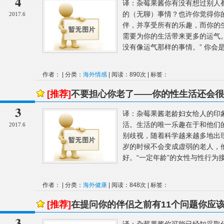
4
译：杂莓果酱你有没有想过别人
的（无聊）事情？也许你觉得你
2017.6
伴，并享受所有的乐趣，而你的
需要为你的生活带来更多的运气
没有像运气那样的事情。” 你会是
作者： | 分类：
海外情感
| 阅读：890次 | 标签：
[推荐]
不要担心你老了——你的性生活还会很
3
译：杂莓果酱老龄妇女给人的印
活。生活的唯一乐趣在于和他们
2017.6
别歧视，随着科学越来越多地出
岁的时候不会变成虚弱的老人，
好。“一定年龄”的女性与性行为接
作者： | 分类：
海外健康
| 阅读：848次 | 标签：
[推荐]
在提问你的伴侣之前有11个问题你应
3