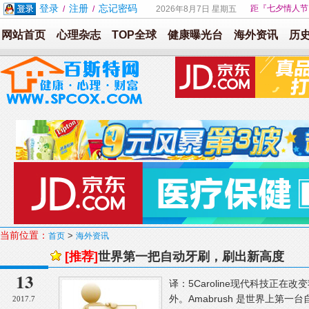
登录
注册
忘记密码
距『七夕情人节
/
/
2026年8月7日 星期五
网站首页
心理杂志
TOP全球
健康曝光台
海外资讯
历
当前位置：
>
首页
海外资讯
[推荐]
世界第一把自动牙刷，刷出新高度
13
译：5Caroline现代科技正
外。Amabrush 是世界上第
2017.7