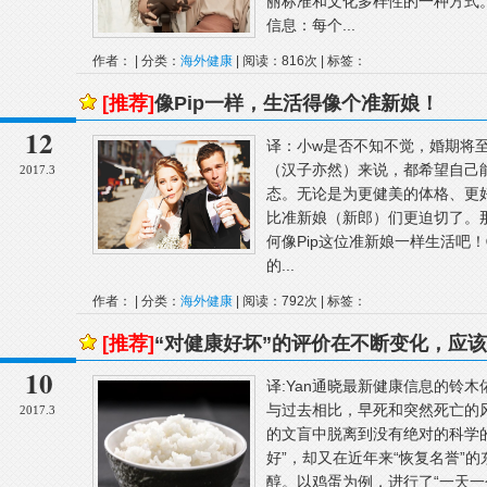
丽标准和文化多样性的一种方式。V
信息：每个...
作者： | 分类：
海外健康
| 阅读：816次 | 标签：
[推荐]
像Pip一样，生活得像个准新娘！
12
译：小w是否不知不觉，婚期将
（汉子亦然）来说，都希望自己
2017.3
态。无论是为更健美的体格、更
比准新娘（新郎）们更迫切了。
何像Pip这位准新娘一样生活吧
的...
作者： | 分类：
海外健康
| 阅读：792次 | 标签：
[推荐]
“对健康好坏”的评价在不断变化，应
10
译:Yan通晓最新健康信息的铃
与过去相比，早死和突然死亡的
2017.3
的文盲中脱离到没有绝对的科学
好”，却又在近年来“恢复名誉”
醇。以鸡蛋为例，进行了“一天一