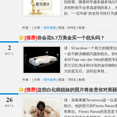
别歧视，随着科学越来越多地出
岁的时候不会变成虚弱的老人，
好。“一定年龄”的女性与性行为接
作者： | 分类：
海外健康
| 阅读：849次 | 标签：
[推荐]
你会花5.7万美金买一个枕头吗？
2
译：5Caroline一个荷兰的
一款可解决睡眠问题的枕头。价格
2017.5
名叫Thijs van der Hil
荷兰记忆泡沫和24克的金织物制成
大的蓝宝石。这听起来就...
作者： | 分类：
海外健康
| 阅读：788次 | 标签：
[推荐]
这些白化病姐妹的照片将改变你对美丽
26
译：杂莓果酱Terranova是
响力。他的照片的Flores Ra
2017.4
和希拉。Flores Raras的意思