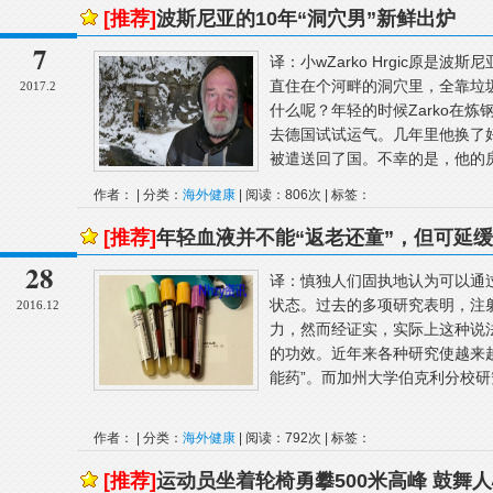
[推荐]
波斯尼亚的10年“洞穴男”新鲜出炉
7
译：小wZarko Hrgic原是
直住在个河畔的洞穴里，全靠垃
2017.2
什么呢？年轻的时候Zarko在
去德国试试运气。几年里他换了
被遣送回了国。不幸的是，他的房子
作者： | 分类：
海外健康
| 阅读：806次 | 标签：
[推荐]
年轻血液并不能“返老还童”，但可延
28
译：慎独人们固执地认为可以通过
状态。过去的多项研究表明，注
2016.12
力，然而经证实，实际上这种说
的功效。近年来各种研究使越来
能药”。而加州大学伯克利分校研
作者： | 分类：
海外健康
| 阅读：792次 | 标签：
[推荐]
运动员坐着轮椅勇攀500米高峰 鼓舞