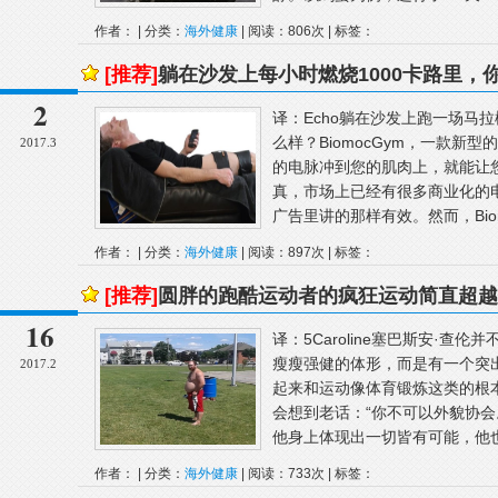
作者： | 分类：
海外健康
| 阅读：806次 | 标签：
[推荐]
躺在沙发上每小时燃烧1000卡路里，
2
译：Echo躺在沙发上跑一场马拉
么样？BiomocGym，一款新
2017.3
的电脉冲到您的肌肉上，就能让
真，市场上已经有很多商业化的
广告里讲的那样有效。然而，Bioni
作者： | 分类：
海外健康
| 阅读：897次 | 标签：
[推荐]
圆胖的跑酷运动者的疯狂运动简直超越
16
译：5Caroline塞巴斯安·
瘦瘦强健的体形，而是有一个突
2017.2
起来和运动像体育锻炼这类的根
会想到老话：“你不可以外貌协会
他身上体现出一切皆有可能，他也被
作者： | 分类：
海外健康
| 阅读：733次 | 标签：