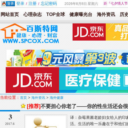
登录
注册
忘记密码
距『七夕情人节
/
/
2026年8月8日 星期六
网站首页
心理杂志
TOP全球
健康曝光台
海外资讯
历
当前位置：
>
>
首页
海外资讯
海外健康
[推荐]
不要担心你老了——你的性生活还会很
3
译：杂莓果酱老龄妇女给人的印
活。生活的唯一乐趣在于和他们
2017.6