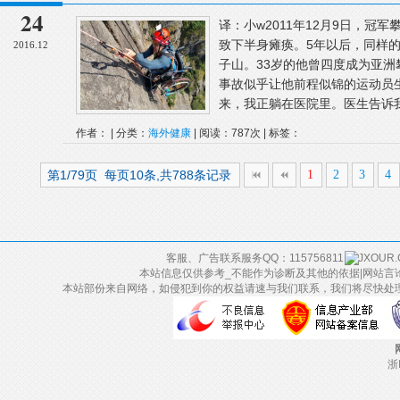
24
译：小w2011年12月9日，冠
致下半身瘫痪。5年以后，同样
2016.12
子山。33岁的他曾四度成为亚洲
事故似乎让他前程似锦的运动员
来，我正躺在医院里。医生告诉我
作者： | 分类：
海外健康
| 阅读：787次 | 标签：
第1/79页 每页10条,共788条记录
1
2
3
4
客服、广告联系服务QQ：115756811
本站信息仅供参考_不能作为诊断及其他的依据|网站言
本站部份来自网络，如侵犯到你的权益请速与我们联系，我们将尽快处
浙