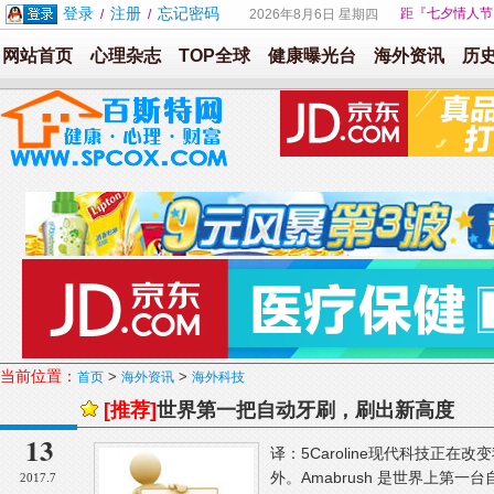
登录
注册
忘记密码
距『七夕情人节
/
/
2026年8月6日 星期四
网站首页
心理杂志
TOP全球
健康曝光台
海外资讯
历
当前位置：
>
>
首页
海外资讯
海外科技
[推荐]
世界第一把自动牙刷，刷出新高度
13
译：5Caroline现代科技正
外。Amabrush 是世界上第
2017.7