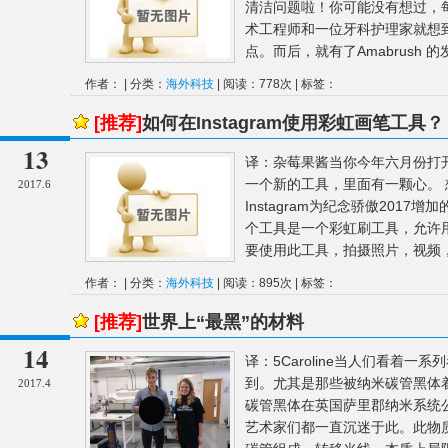
清洁问题啦！你可能没有想过，
术工程师和一位牙科护理家就想
点。而后，就有了Amabrush 的
作者： | 分类：
海外科技
| 阅读：778次 | 标签：
[推荐]
如何在Instagram使用彩虹画笔工具？
13
译：杂莓果酱当你今年六月份打开I
一个新的工具，里面有一颗心。
2017.6
Instagram为纪念骄傲2017增
个工具是一个彩虹刷工具，允许
要使用此工具，拍摄照片，视频，
作者： | 分类：
海外科技
| 阅读：895次 | 标签：
[推荐]
世界上“最黑”的材料
14
译：5Caroline当人们看着
到。尤其是那些被纳米碳管黑体
2017.4
碳管黑体在英国萨里郡纳米系统
艺术家们都一直沉迷于此。此物