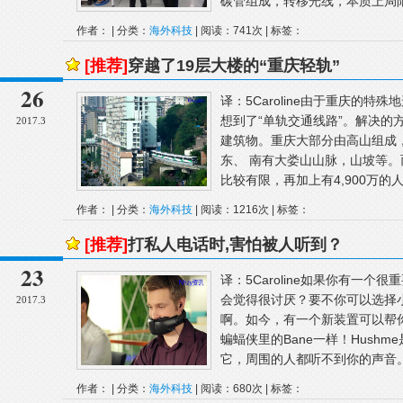
碳管组成，转移光线，本质上局限
作者： | 分类：
海外科技
| 阅读：741次 | 标签：
[推荐]
穿越了19层大楼的“重庆轻轨”
26
译：5Caroline由于重庆的
想到了“单轨交通线路”。解决的
2017.3
建筑物。重庆大部分由高山组成，
东、 南有大娄山山脉，山坡等
比较有限，再加上有4,900万的人
作者： | 分类：
海外科技
| 阅读：1216次 | 标签：
[推荐]
打私人电话时,害怕被人听到？
23
译：5Caroline如果你有一
会觉得很讨厌？要不你可以选择
2017.3
啊。如今，有一个新装置可以帮
蝙蝠侠里的Bane一样！Hush
它，周围的人都听不到你的声音。
作者： | 分类：
海外科技
| 阅读：680次 | 标签：