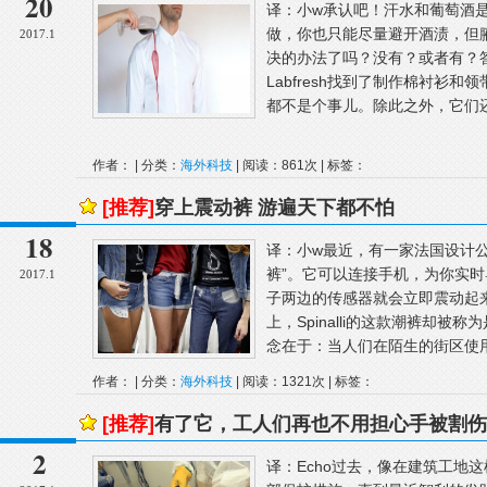
20
译：小w承认吧！汗水和葡萄酒
做，你也只能尽量避开酒渍，但
2017.1
决的办法了吗？没有？或者有？
Labfresh找到了制作棉衬衫
都不是个事儿。除此之外，它们还
作者： | 分类：
海外科技
| 阅读：861次 | 标签：
[推荐]
穿上震动裤 游遍天下都不怕
18
译：小w最近，有一家法国设计公司S
裤”。它可以连接手机，为你实
2017.1
子两边的传感器就会立即震动起
上，Spinalli的这款潮裤却
念在于：当人们在陌生的街区使用
作者： | 分类：
海外科技
| 阅读：1321次 | 标签：
[推荐]
有了它，工人们再也不用担心手被割伤
2
译：Echo过去，像在建筑工地