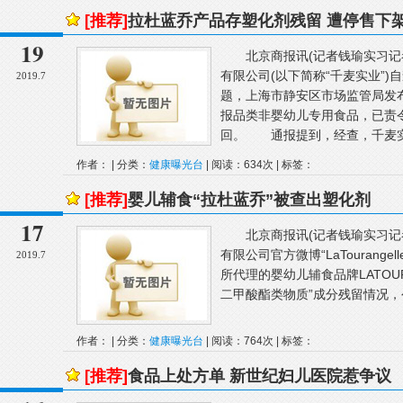
[推荐]
拉杜蓝乔产品存塑化剂残留 遭停售下
19
北京商报讯(记者钱瑜实习记者周
有限公司(以下简称“千麦实业”
2019.7
题，上海市静安区市场监管局发
报品类非婴幼儿专用食品，已责
回。 通报提到，经查，千麦实业
作者： | 分类：
健康曝光台
| 阅读：634次 | 标签：
[推荐]
婴儿辅食“拉杜蓝乔”被查出塑化剂
17
北京商报讯(记者钱瑜实习记者周
有限公司官方微博“LaTourang
2019.7
所代理的婴幼儿辅食品牌LATOUR
二甲酸酯类物质”成分残留情况，公
作者： | 分类：
健康曝光台
| 阅读：764次 | 标签：
[推荐]
食品上处方单 新世纪妇儿医院惹争议