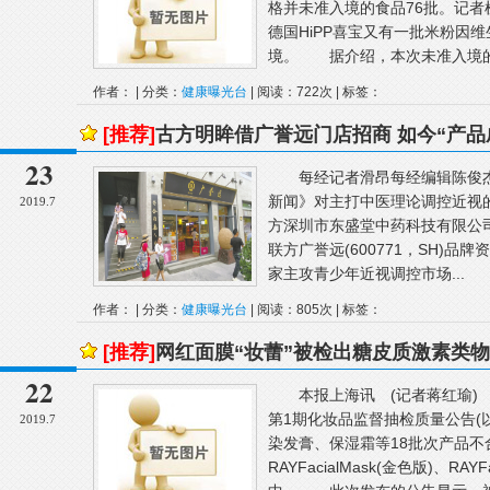
格并未准入境的食品76批。记者
德国HiPP喜宝又有一批米粉因
境。 据介绍，本次未准入境的食
作者： | 分类：
健康曝光台
| 阅读：722次 | 标签：
[推荐]
古方明眸借广誉远门店招商 如今“产品
23
每经记者滑昂每经编辑陈俊杰
新闻》对主打中医理论调控近视的
2019.7
方深圳市东盛堂中药科技有限公司
联方广誉远(600771，SH)
家主攻青少年近视调控市场...
作者： | 分类：
健康曝光台
| 阅读：805次 | 标签：
[推荐]
网红面膜“妆蕾”被检出糖皮质激素类
22
本报上海讯 (记者蒋红瑜) 
第1期化妆品监督抽检质量公告(
2019.7
染发膏、保湿霜等18批次产品
RAYFacialMask(金色版)、RA