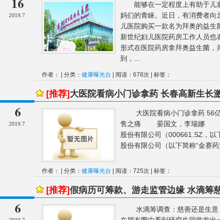
16
能够在一定程度上有助于儿童
妈们的青睐。近日，有消费者向
2019.7
儿医院购买一款名为拜奥的益生
新世纪妇儿医院药房工作人员也
形式在医院药房拿拜奥益生菌，
到，...
作者： | 分类：
健康曝光台
| 阅读：678次 | 标签：
[推荐]
大医院看病小门诊拿药 长春高新生长
6
大医院看病小门诊拿药 56亿
售之痛 晏国文，李瑞娜 七
2019.7
股份有限公司（000661.SZ
股份有限公司（以下简称“金赛药业”
作者： | 分类：
健康曝光台
| 阅读：725次 | 标签：
[推荐]
假病历可筹款、游走监管边缘 水滴筹
6
水滴筹调查：慈善还是生意？