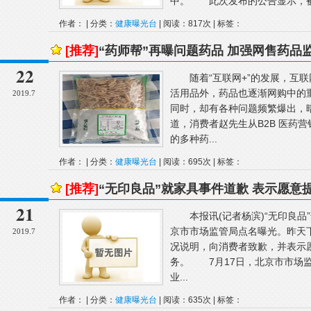
中。 此次发布的公告显示，被抽
作者： | 分类：
健康曝光台
| 阅读：817次 | 标签：
[推荐]
“药师帮”再曝问题药品 加强网售药品
22
随着“互联网+”的发展，互联
活用品外，药品也逐渐网购中的
2019.7
同时，却有各种问题频繁爆出，
道，消费者赵先生从B2B 医药
的多种药...
作者： | 分类：
健康曝光台
| 阅读：695次 | 标签：
[推荐]
“无印良品”就家具事件道歉 表示愿意
21
本报讯(记者杨滨)“无印良品
京市市场监管局点名曝光。昨天下
2019.7
况说明，向消费者致歉，并表示
务。 7月17日，北京市市场监
业...
作者： | 分类：
健康曝光台
| 阅读：635次 | 标签：