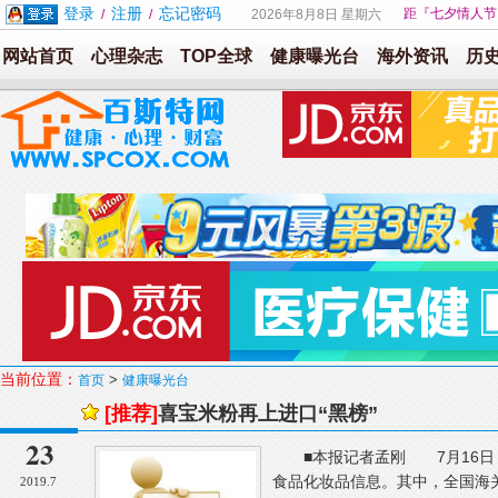
登录
注册
忘记密码
距『七夕情人节
/
/
2026年8月8日 星期六
网站首页
心理杂志
TOP全球
健康曝光台
海外资讯
历
当前位置：
>
首页
健康曝光台
[推荐]
喜宝米粉再上进口“黑榜”
23
■本报记者孟刚 7月16日，
食品化妆品信息。其中，全国海
2019.7