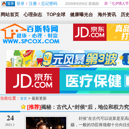
登录
注册
忘记密码
距『七夕情人节
/
/
2026年8月6日 星期四
网站首页
心理杂志
TOP全球
健康曝光台
海外资讯
历
当前位置：
> 最新更新
首页
[推荐]
揭秘：古代人“封侯”后，地位和权力
24
封侯”在古代可以说算是至高
赐，一般的功臣将领都十分向往
2021.1