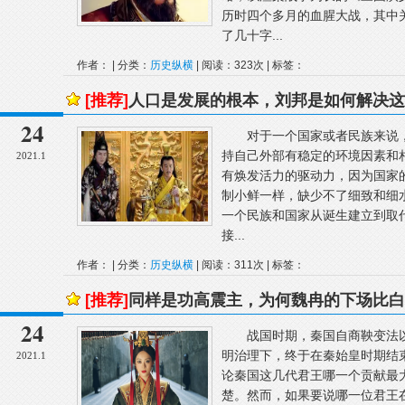
历时四个多月的血腥大战，其中
了几十字...
作者： | 分类：
历史纵横
| 阅读：323次 | 标签：
[推荐]
人口是发展的根本，刘邦是如何解决这
24
对于一个国家或者民族来说，
持自己外部有稳定的环境因素和
2021.1
有焕发活力的驱动力，因为国家
制小鲜一样，缺少不了细致和细
一个民族和国家从诞生建立到取
接...
作者： | 分类：
历史纵横
| 阅读：311次 | 标签：
[推荐]
同样是功高震主，为何魏冉的下场比白
24
战国时期，秦国自商鞅变法以
明治理下，终于在秦始皇时期结
2021.1
论秦国这几代君王哪一个贡献最
楚。然而，如果要说哪一位君王