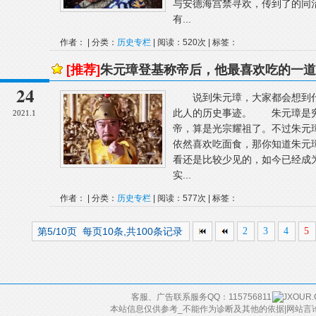
与安德海宫禁寻欢，传到了的
有...
作者： | 分类：
历史专栏
| 阅读：520次 | 标签：
[推荐]
朱元璋登基称帝后，他最喜欢吃的一道
24
说到朱元璋，大家都会想到什
此人的历史事迹。 朱元璋是穷
2021.1
帝，算是光宗耀祖了。不过朱元
依然喜欢吃面食，那你知道朱元
看还是比较少见的，如今已经成
实...
作者： | 分类：
历史专栏
| 阅读：577次 | 标签：
第5/10页 每页10条,共100条记录
2
3
4
5
客服、广告联系服务QQ：115756811
本站信息仅供参考_不能作为诊断及其他的依据|网站言