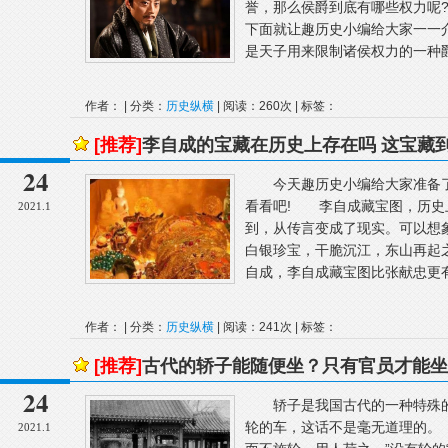
誉，那么侯爵到底有哪些权力呢
下面就让趣历史小编给大家一一
是天子用来限制诸侯权力的一种爵
作者： | 分类：
历史纵横
| 阅读：260次 | 标签：
[推荐]
李自成的宝藏在历史上存在吗 这宝藏
24
今天趣历史小编给大家准备了
看看吧! 李自成藏宝图，历史
2021.1
到，从传言变成了现实。可以想
白银珍宝，干脆沉江，东山再起
自成，李自成藏宝图比张献忠更有
作者： | 分类：
历史纵横
| 阅读：241次 | 标签：
[推荐]
古代的轿子能随便坐？只有官员才能坐
24
轿子是我国古代的一种特殊的
轮的车，这话不是毫无道理的。
2021.1