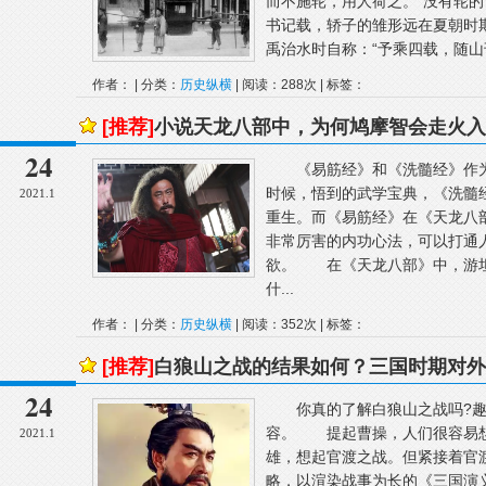
而不施轮，用人荷之。”没有轮的
书记载，轿子的雏形远在夏朝时
禹治水时自称：“予乘四载，随山刊木
作者： | 分类：
历史纵横
| 阅读：288次 | 标签：
[推荐]
小说天龙八部中，为何鸠摩智会走火入
24
《易筋经》和《洗髓经》作为
时候，悟到的武学宝典，《洗髓
2021.1
重生。而《易筋经》在《天龙八
非常厉害的内功心法，可以打通
欲。 在《天龙八部》中，游坦
什...
作者： | 分类：
历史纵横
| 阅读：352次 | 标签：
[推荐]
白狼山之战的结果如何？三国时期对外
24
你真的了解白狼山之战吗?趣
容。 提起曹操，人们很容易想
2021.1
雄，想起官渡之战。但紧接着官
略，以渲染战事为长的《三国演