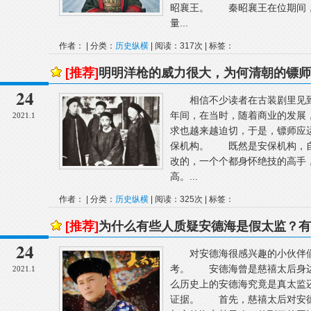
昭襄王。 秦昭襄王在位期间，
量...
作者： | 分类：
历史纵横
| 阅读：317次 | 标签：
[推荐]
明明洋枪的威力很大，为何清朝的镖师
24
相信不少读者在古装剧里见到
年间，在当时，随着商业的发展
2021.1
求也越来越迫切，于是，镖师应
保机构。 既然是安保机构，自
改的，一个个都身怀绝技的高手
高。...
作者： | 分类：
历史纵横
| 阅读：325次 | 标签：
[推荐]
为什么有些人质疑安德海是假太监？有
24
对安德海很感兴趣的小伙伴们
考。 安德海曾是慈禧太后身边
2021.1
么历史上的安德海究竟是真太监
证据。 首先，慈禧太后对安德